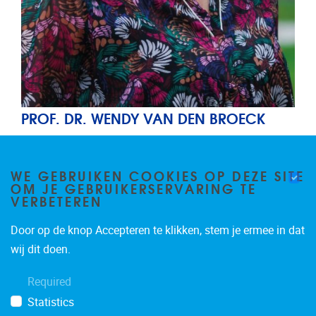
PROF. DR. WENDY VAN DEN BROECK
Unit Lead
Management
WE GEBRUIKEN COOKIES OP DEZE SITE
Email address
Wendy.Van.den.Broeck@vub.be
OM JE GEBRUIKERSERVARING TE
VERBETEREN
Door op de knop Accepteren te klikken, stem je ermee in dat
wij dit doen.
Required
Statistics