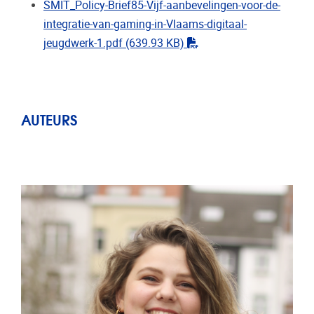
SMIT_Policy-Brief85-Vijf-aanbevelingen-voor-de-
integratie-van-gaming-in-Vlaams-digitaal-
"pdf"
jeugdwerk-1.pdf
(639.93 KB)
AUTEURS