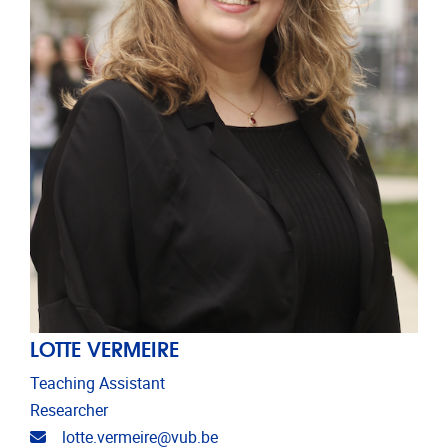
LOTTE VERMEIRE
Teaching Assistant
Researcher
Email address
lotte.vermeire@vub.be