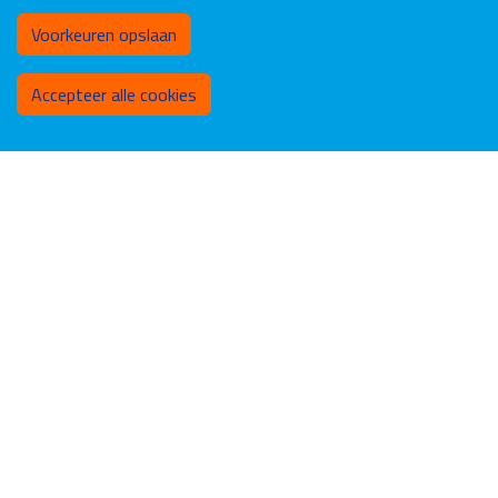
Voorkeuren opslaan
Toestemming intrekken
Accepteer alle cookies
Pleinlaan 9
1050
Brussels
02/614.85.40